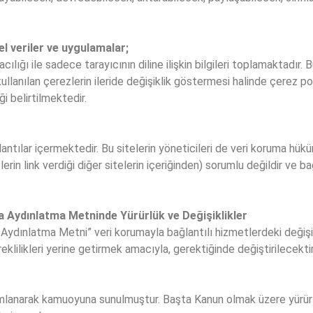
sel veriler ve uygulamalar;
acılığı ile sadece tarayıcının diline ilişkin bilgileri toplamaktadır. 
ullanılan çerezlerin ileride değişiklik göstermesi halinde çerez po
i belirtilmektedir.
ğlantılar içermektedir. Bu sitelerin yöneticileri de veri koruma h
elerin link verdiği diğer sitelerin içeriğinden) sorumlu değildir ve b
a Aydınlatma Metninde Yürürlük ve Değişiklikler
Aydınlatma Metni” veri korumayla bağlantılı hizmetlerdeki değişi
eklilikleri yerine getirmek amacıyla, gerektiğinde değiştirilecekt
ımlanarak kamuoyuna sunulmuştur. Başta Kanun olmak üzere yürürlü