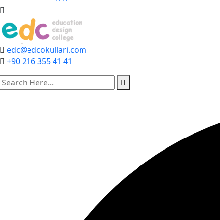
edc@edcokullari.com
+90 216 355 41 41