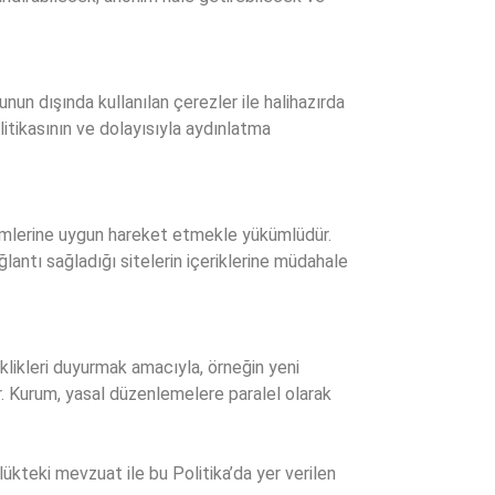
Bunun dışında kullanılan çerezler ile halihazırda
litikasının ve dolayısıyla aydınlatma
ükümlerine uygun hareket etmekle yükümlüdür.
ağlantı sağladığı sitelerin içeriklerine müdahale
klikleri duyurmak amacıyla, örneğin yeni
ir. Kurum, yasal düzenlemelere paralel olarak
kteki mevzuat ile bu Politika’da yer verilen