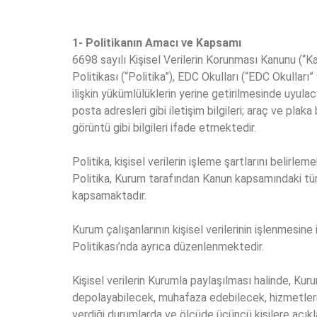
1- Politikanın Amacı ve Kapsamı
6698 sayılı Kişisel Verilerin Korunması Kanunu (“Ka
Politikası (“Politika”), EDC Okulları (“EDC Okulla
ilişkin yükümlülüklerin yerine getirilmesinde uyulac
posta adresleri gibi iletişim bilgileri; araç ve plaka b
görüntü gibi bilgileri ifade etmektedir.
Politika, kişisel verilerin işleme şartlarını belir
Politika, Kurum tarafından Kanun kapsamındaki tüm kiş
kapsamaktadır.
Kurum çalışanlarının kişisel verilerinin işlenmesine
Politikası’nda ayrıca düzenlenmektedir.
Kişisel verilerin Kurumla paylaşılması halinde, Kur
depolayabilecek, muhafaza edebilecek, hizmetleri
verdiği durumlarda ve ölçüde üçüncü kişilere açıkl