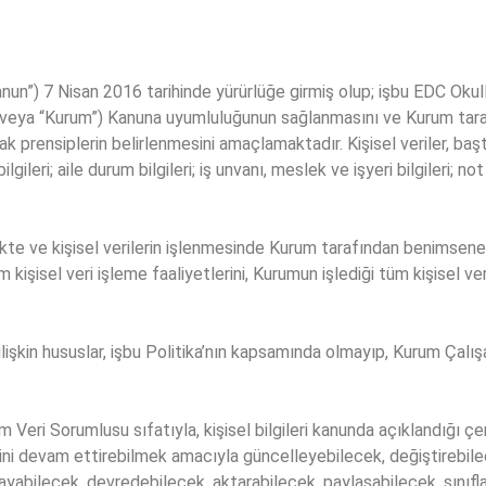
nun”) 7 Nisan 2016 tarihinde yürürlüğe girmiş olup; işbu EDC Okull
rı” veya “Kurum”) Kanuna uyumluluğunun sağlanmasını ve Kurum tara
ak prensiplerin belirlenmesini amaçlamaktadır. Kişisel veriler, başta
ilgileri; aile durum bilgileri; iş unvanı, meslek ve işyeri bilgileri; not
lemekte ve kişisel verilerin işlenmesinde Kurum tarafından benimse
isel veri işleme faaliyetlerini, Kurumun işlediği tüm kişisel verile
 ilişkin hususlar, işbu Politika’nın kapsamında olmayıp, Kurum Çalı
um Veri Sorumlusu sıfatıyla, kişisel bilgileri kanunda açıklandığı
ni devam ettirebilmek amacıyla güncelleyebilecek, değiştirebile
ayabilecek, devredebilecek, aktarabilecek, paylaşabilecek, sınıfl