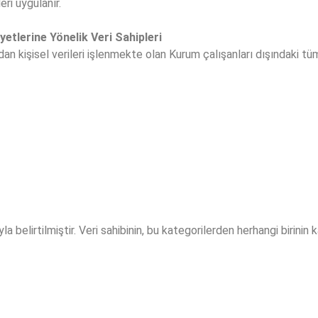
ri uygulanır.
etlerine Yönelik Veri Sahipleri
dan kişisel verileri işlenmekte olan Kurum çalışanları dışındaki tü
la belirtilmiştir. Veri sahibinin, bu kategorilerden herhangi birini